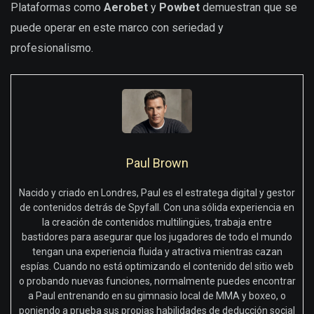
Plataformas como
Aerobet
y
Powbet
demuestran que se
puede operar en este marco con seriedad y
profesionalismo.​
Paul Brown
Nacido y criado en Londres, Paul es el estratega digital y gestor
de contenidos detrás de Spyfall. Con una sólida experiencia en
la creación de contenidos multilingües, trabaja entre
bastidores para asegurar que los jugadores de todo el mundo
tengan una experiencia fluida y atractiva mientras cazan
espías. Cuando no está optimizando el contenido del sitio web
o probando nuevas funciones, normalmente puedes encontrar
a Paul entrenando en su gimnasio local de MMA y boxeo, o
poniendo a prueba sus propias habilidades de deducción social