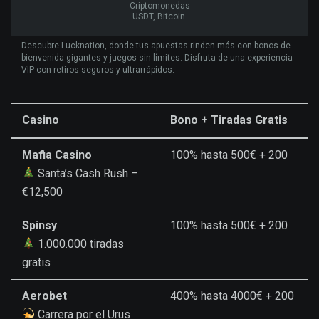
Criptomonedas
USDT, Bitcoin.
Descubre Lucknation, donde tus apuestas rinden más con bonos de
bienvenida gigantes y juegos sin límites. Disfruta de una experiencia
VIP con retiros seguros y ultrarrápidos.
Casino
Bono + Tiradas Gratis
Mafia Casino
100% hasta 500€ + 200
Santa’s Cash Rush –
€12,500
Spinsy
100% hasta 500€ + 200
1.000.000 tiradas
gratis
Aerobet
400% hasta 4000€ + 200
Carrera por el Urus