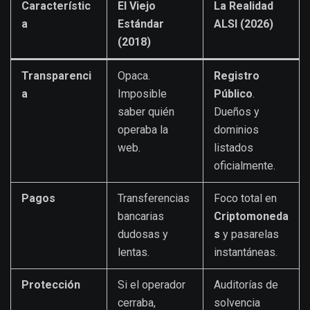
Característic
El Viejo
La Realidad
a
Estándar
ALSI (2026)
(2018)
Transparenci
Opaca.
Registro
a
Imposible
Público
.
saber quién
Dueños y
operaba la
dominios
web.
listados
oficialmente.
Pagos
Transferencias
Foco total en
bancarias
Criptomoneda
dudosas y
s
y pasarelas
lentas.
instantáneas.
Protección
Si el operador
Auditorías de
cerraba,
solvencia