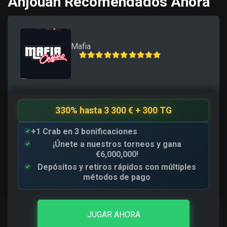
Anjouan Recomendados Ahora
Mafia
330% hasta 3 300 € + 300 TG
+1 Crab en 3 bonificaciones
¡Únete a nuestros torneos y gana
€6,000,000!
Depósitos y retiros rápidos con múltiples
métodos de pago
JUGAR AHORA