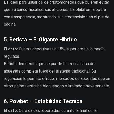
Es ideal para usuarios de criptomonedas que quieren evitar
que su banco fiscalice sus aficiones. La plataforma opera
con transparencia, mostrando sus credenciales en el pie de
página.
5. Betista – El Gigante Híbrido
El dato:
Cuotas deportivas un 15% superiores a la media
regulada.
Betista demuestra que se puede tener una casa de
apuestas completa fuera del sistema tradicional. Su
regulación le permite ofrecer mercados de apuestas que en
otros países estarían bloqueados o limitados severamente.
6. Powbet – Estabilidad Técnica
El dato:
Cero caídas reportadas durante la final de la