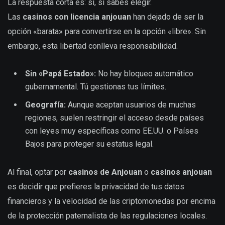
La respuesta corta es: sí, si sabes elegir.
Las
casinos con licencia anjouan
han dejado de ser la
opción «barata» para convertirse en la opción «libre». Sin
embargo, esta libertad conlleva responsabilidad.
Sin «Papá Estado»:
No hay bloqueo automático
gubernamental. Tú gestionas tus límites.
Geografía:
Aunque aceptan usuarios de muchas
regiones, suelen restringir el acceso desde países
con leyes muy específicas como EE.UU. o Países
Bajos para proteger su estatus legal.
Al final, optar por
casinos de Anjouan
o
casinos anjouan
es decidir que prefieres la privacidad de tus datos
financieros y la velocidad de las criptomonedas por encima
de la protección paternalista de las regulaciones locales.