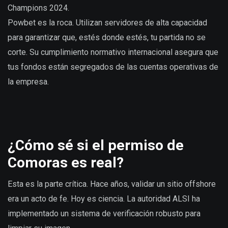
Champions 2024.
Powbet es la roca. Utilizan servidores de alta capacidad
para garantizar que, estés donde estés, tu partida no se
corte. Su cumplimiento normativo internacional asegura que
tus fondos están segregados de las cuentas operativas de
la empresa.
¿Cómo sé si el permiso de
Comoras es real?
Esta es la parte crítica. Hace años, validar un sitio offshore
era un acto de fe. Hoy es ciencia. La autoridad ALSI ha
implementado un sistema de verificación robusto para