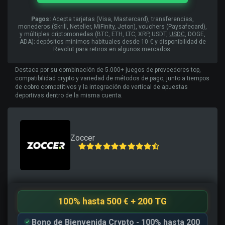
Pagos:
Acepta tarjetas (Visa, Mastercard), transferencias,
monederos (Skrill, Neteller, MiFinity, Jeton), vouchers (Paysafecard),
y múltiples criptomonedas (BTC, ETH, LTC, XRP, USDT,
USDC
, DOGE,
ADA); depósitos mínimos habituales desde 10 € y disponibilidad de
Revolut para retiros en algunos mercados.
Destaca por su combinación de 5.000+ juegos de proveedores top,
compatibilidad crypto y variedad de métodos de pago, junto a tiempos
de cobro competitivos y la integración de vertical de apuestas
deportivas dentro de la misma cuenta.
Zoccer
100% hasta 500 € + 200 TG
Bono de Bienvenida Crypto - 100% hasta 200