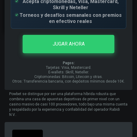
Acepta criptomonedas, Visa, Mastercard,
Skrill y Neteller
Torneos y desafíos semanales con premios
en efectivo reales
JUGAR AHORA
Pagos:
Tarjetas: Visa, Mastercard.
E-wallets: Skrill, Neteller.
Criptomonedas: Bitcoin, Litecoin y otras.
Otros: Transferencia bancaria, con depósitos mínimos desde 10€.
Powbet se distingue por ser una plataforma híbrida robusta que
combina una casa de apuestas deportivas de primer nivel con un
casino masivo de casi 100 proveedores, todo bajo una misma cuenta
y respaldado por la experiencia y confiabilidad del operador Rabidi
N.V..