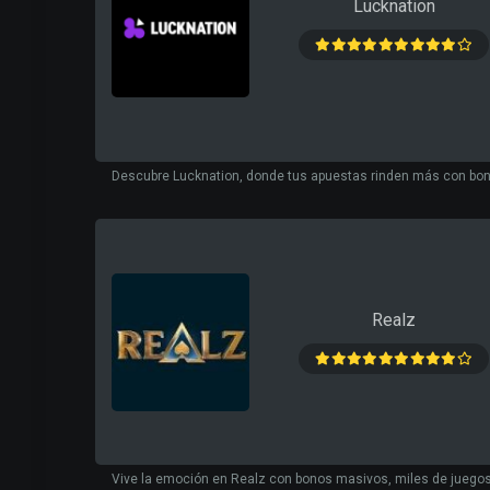
Lucknation
Descubre Lucknation, donde tus apuestas rinden más con bonos 
Realz
Vive la emoción en Realz con bonos masivos, miles de juegos p