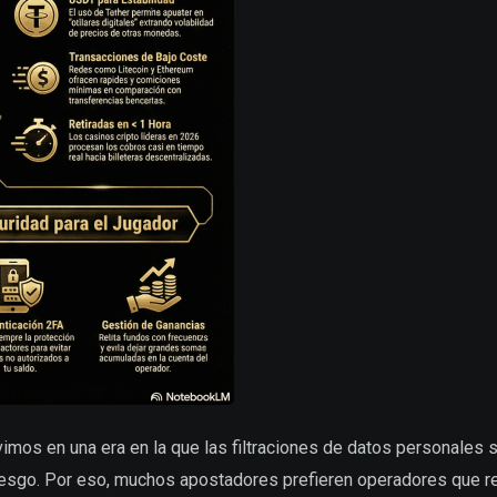
ivimos en una era en la que las filtraciones de datos personales
esgo. Por eso, muchos apostadores prefieren operadores que red