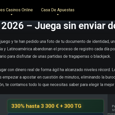
es Casinos Online
Casa De Apuestas
I 2026 – Juega sin enviar
juego y te han pedido una foto de tu documento de identidad, un
a y Latinoamérica abandonan el proceso de registro cada día po
rio para disfrutar de unas partidas de tragaperras o blackjack.
ugar con dinero real de forma ágil ha alcanzado niveles récord
 empezar a apostar en cuestión de minutos, eliminando la buroc
ón, te contamos todo lo que necesitas saber para elegir la mejor
330% hasta 3 300 € + 300 TG
P
M
moned