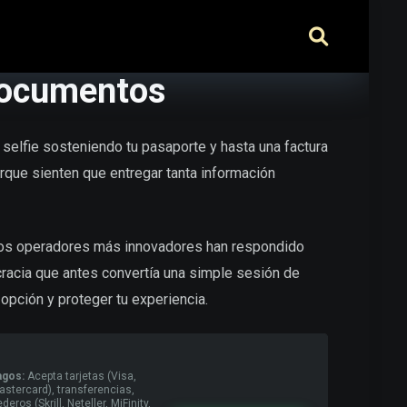
 documentos
 selfie sosteniendo tu pasaporte y hasta una factura
rque sienten que entregar tanta información
. Los operadores más innovadores han respondido
racia que antes convertía una simple sesión de
 opción y proteger tu experiencia.
agos:
Acepta tarjetas (Visa,
astercard), transferencias,
eros (Skrill, Neteller, MiFinity,