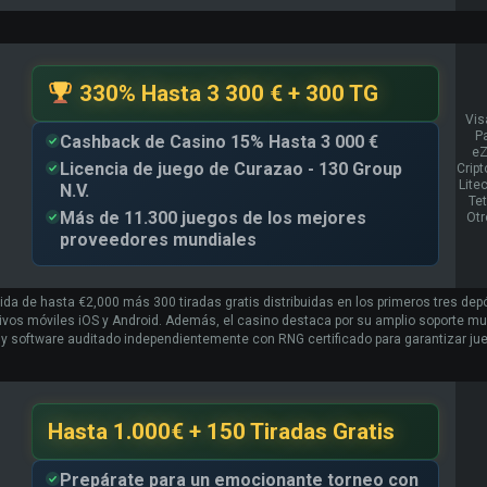
330% Hasta 3 300 € + 300 TG
Visa
P
Cashback de Casino 15% Hasta 3 000 €
eZ
Licencia de juego de Curazao - 130 Group
Crip
Lite
N.V.
Tet
Más de 11.300 juegos de los mejores
Otr
proveedores mundiales
ida de hasta €2,000 más 300 tiradas gratis distribuidas en los primeros tres 
os móviles iOS y Android. Además, el casino destaca por su amplio soporte mult
s y software auditado independientemente con RNG certificado para garantizar jue
Hasta 1.000€ + 150 Tiradas Gratis
Prepárate para un emocionante torneo con