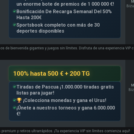
M
un enorme bote de premios de 1 000 000 €!
Bizu
Bonificación De Recarga Semanal Del 50%
Hasta 200€
Sportsbook completo con más de 30
deportes disponibles
de bienvenida gigantes y juegos sin límites. Disfruta de una experiencia VIP co
100% hasta 500 € + 200 TG
M
Tiradas de Pascua ¡1.000.000 tiradas gratis
Biz
listas para jugar!
¡Colecciona monedas y gana el Urus!
¡Únete a nuestros torneos y gana 6.000.000
€!
remium y retiros ultrarrápidos. ¡Tu experiencia VIP sin límites comienza aquí!