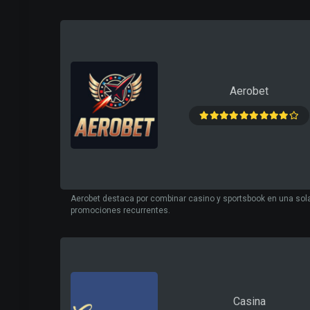
Aerobet
Aerobet destaca por combinar casino y sportsbook en una sola 
promociones recurrentes.
Casina