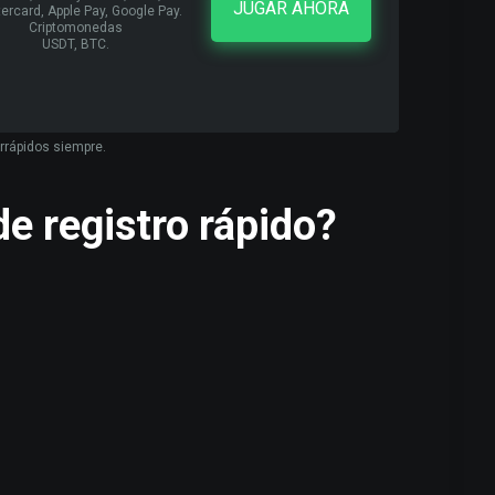
JUGAR AHORA
ercard, Apple Pay, Google Pay.
Criptomonedas
USDT, BTC.
arrápidos siempre.
e registro rápido?