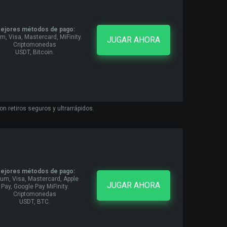
ejores métodos de pago:
m, Visa, Mastercard, MiFinity.
JUGAR AHORA
Criptomonedas
USDT, Bitcoin.
n retiros seguros y ultrarrápidos.
ejores métodos de pago:
um, Visa, Mastercard, Apple
JUGAR AHORA
Pay, Google Pay MiFinity.
Criptomonedas
USDT, BTC.