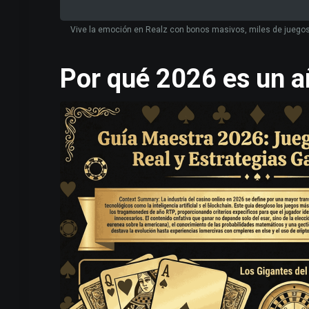
Vive la emoción en Realz con bonos masivos, miles de juegos p
Por qué 2026 es un a