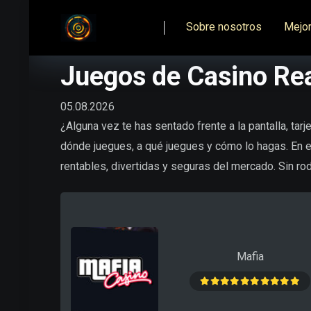
Sobre nosotros
Mejor
Juegos de Casino Rea
05.08.2026
¿Alguna vez te has sentado frente a la pantalla, ta
dónde juegues, a qué juegues y cómo lo hagas. En 
rentables, divertidas y seguras del mercado. Sin r
Mafia