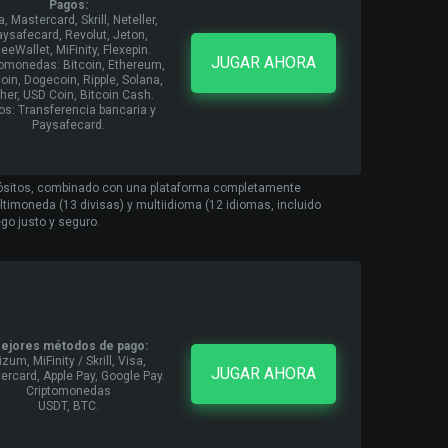
Pagos:
, Mastercard, Skrill, Neteller,
aysafecard, Revolut, Jeton,
eeWallet, MiFinity, Flexepin.
JUGAR AHORA
tomonedas: Bitcoin, Ethereum,
coin, Dogecoin, Ripple, Solana,
her, USD Coin, Bitcoin Cash.
os: Transferencia bancaria y
Paysafecard.
depósitos, combinado con una plataforma completamente
imoneda (13 divisas) y multiidioma (12 idiomas, incluido
go justo y seguro.
ejores métodos de pago:
izum, MiFinity / Skrill, Visa,
JUGAR AHORA
ercard, Apple Pay, Google Pay.
Criptomonedas
USDT, BTC.