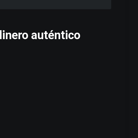
dinero auténtico