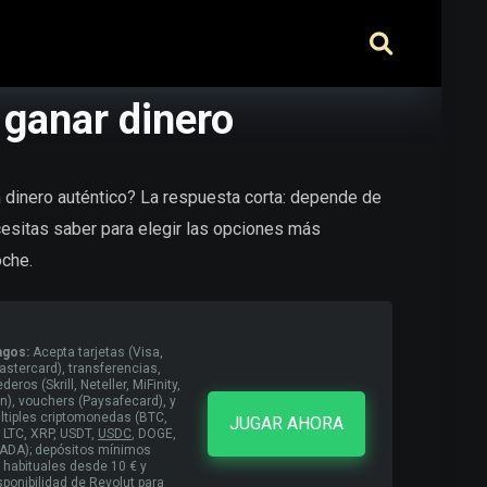
 ganar dinero
on dinero auténtico? La respuesta corta: depende de
esitas saber para elegir las opciones más
oche.
agos:
Acepta tarjetas (Visa,
astercard), transferencias,
eros (Skrill, Neteller, MiFinity,
n), vouchers (Paysafecard), y
ltiples criptomonedas (BTC,
JUGAR AHORA
 LTC, XRP, USDT,
USDC
, DOGE,
ADA); depósitos mínimos
habituales desde 10 € y
sponibilidad de Revolut para