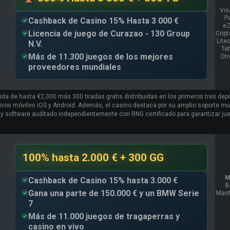
Visa
P
Cashback de Casino 15% Hasta 3 000 €
eZ
Licencia de juego de Curazao - 130 Group
Crip
Lite
N.V.
Tet
Más de 11.300 juegos de los mejores
Otr
proveedores mundiales
ida de hasta €2,000 más 300 tiradas gratis distribuidas en los primeros tres 
os móviles iOS y Android. Además, el casino destaca por su amplio soporte mult
s y software auditado independientemente con RNG certificado para garantizar jue
100% hasta 2.000 € + 300 GG
M
Cashback de Casino 15% hasta 3.000 €
B
Gana una parte de 150.000 € y un BMW Serie
Mast
7
Más de 11.000 juegos de tragaperras y
casino en vivo