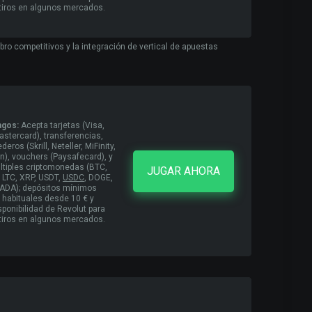
tiros en algunos mercados.
ro competitivos y la integración de vertical de apuestas
agos:
Acepta tarjetas (Visa,
astercard), transferencias,
eros (Skrill, Neteller, MiFinity,
n), vouchers (Paysafecard), y
ltiples criptomonedas (BTC,
JUGAR AHORA
 LTC, XRP, USDT,
USDC
, DOGE,
ADA); depósitos mínimos
habituales desde 10 € y
sponibilidad de Revolut para
tiros en algunos mercados.